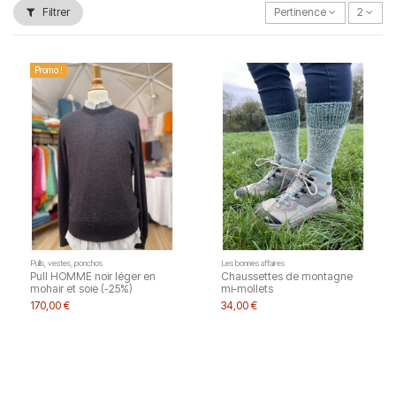
Filtrer
Pertinence
2
Promo !
Pulls, vestes, ponchos
Les bonnes affaires
Pull HOMME noir léger en
Chaussettes de montagne
mohair et soie (-25%)
mi-mollets
170,00 €
34,00 €