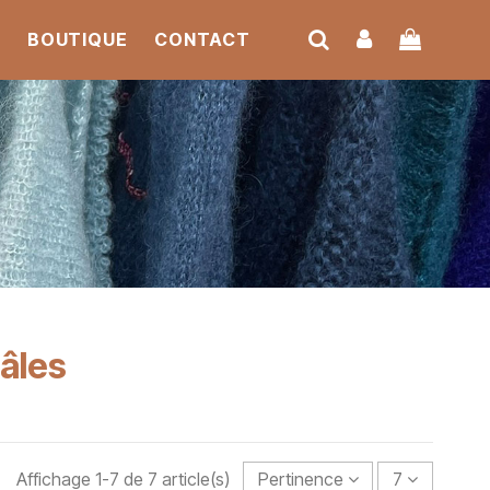
S
BOUTIQUE
CONTACT
hâles
Affichage 1-7 de 7 article(s)
Pertinence
7