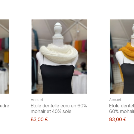
Accueil
Accueil
oudré
Etole dentelle écru en 60%
Etole dentel
%
mohair et 40% soie
60% mohair
83,00 €
83,00 €