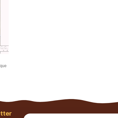
ique
tter